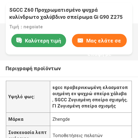
SGCC Z60 Προχρωματισμένο ψυχρά
κυλίνδρωτο χαλύβδινο σπείρωμα Gi G90 Z275
Ζυθοποιημένο σχιστό σπείρωμα
Τιμή：negoiate
Καλύτερη τιμή
Μας ελάτε σε
επαφή με
Περιγραφή προϊόντων
sgcc προβερνικωμένη ελασματοπ
οιημένη εν ψυχρώ σπείρα χάλυβα
Υψηλό φως:
,
SGCC Ζυγισμένη σπείρα σχισμής
,
ΓΙ Ζυγισμένη σπείρα σχισμής
Μάρκα
Zhengde
Συσκευασία λεπτ
Τοποθετήσεις πελατών