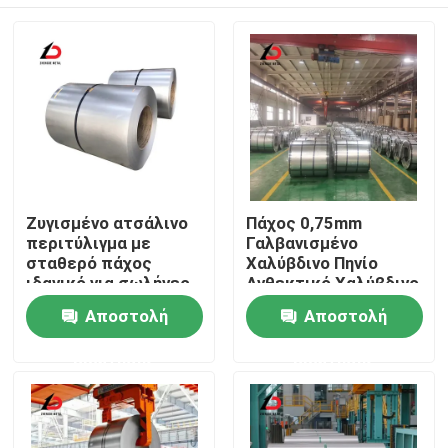
Ζυγισμένο ατσάλινο
Πάχος 0,75mm
περιτύλιγμα με
Γαλβανισμένο
σταθερό πάχος
Χαλύβδινο Πηνίο
ιδανικό για σωλήνες
Ανθεκτικό Χαλύβδινο
HVAC υλικά οροφής
Πηνίο με Επίστρωση
Σπίτι
Αποστολή
Αποστολή
και βιομηχανικές
Ψευδαργύρου
εφαρμογές
Σχεδιασμένο για
ερώτησης
ερώτησης
Βιομηχανικό και
Προϊόντα
Γεωργικό Εξοπλισμό
Βίντεο