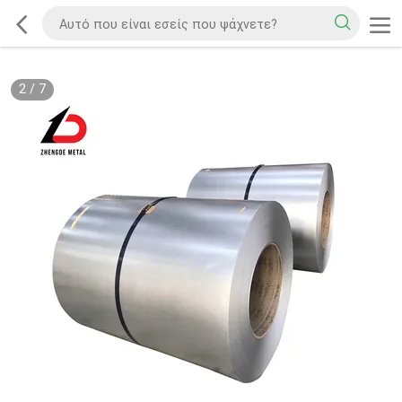
2
/
7