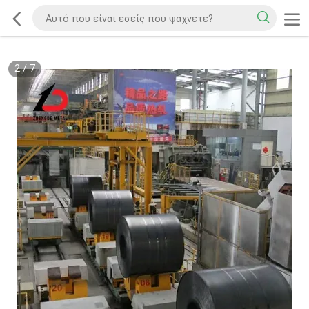
2
/
7