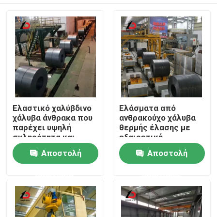
Ελαστικό χαλύβδινο
Ελάσματα από
χάλυβα άνθρακα που
ανθρακούχο χάλυβα
παρέχει υψηλή
θερμής έλασης με
σκληρότητα και
εξαιρετική
αντοχή κατάλληλο
συγκολλησιμότητα
Σπίτι
Αποστολή
Αποστολή
για βαριές
και αντοχή σε
βιομηχανικές
κρούση, κατάλληλα
ερώτησης
ερώτησης
εφαρμογές
για κατασκευή
Προϊόντα
αγωγών
Βίντεο