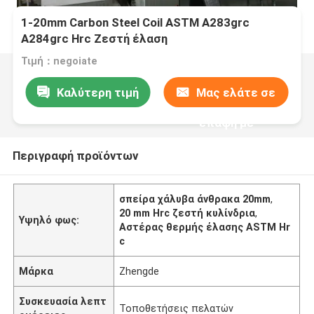
1-20mm Carbon Steel Coil ASTM A283grc
A284grc Hrc Ζεστή έλαση
Τιμή：negoiate
Καλύτερη τιμή
Μας ελάτε σε
επαφή με
Περιγραφή προϊόντων
σπείρα χάλυβα άνθρακα 20mm
,
20 mm Hrc ζεστή κυλίνδρια
,
Υψηλό φως:
Αστέρας θερμής έλασης ASTM Hr
c
Μάρκα
Zhengde
Συσκευασία λεπτ
Τοποθετήσεις πελατών