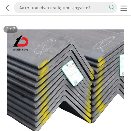
2
/
7