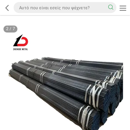
2
/
7