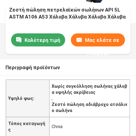
Ζεστή πώληση πετρελαϊκών σωλήνων API 5L
ASTM A106 A53 Χάλυβα Χάλυβα Χάλυβα Χάλυβα
άνθρακα για σωλήνα αερίου με υψηλή ακρίβεια
τιμή
Καλύτερη τιμή
Μας ελάτε σε
επαφή με
Περιγραφή προϊόντων
Χωρίς συγκόλληση σωλήνας χάλυβ
α υψηλής ακρίβειας
Υψηλό φως:
,
Ζεστό πώληση αδιάβροχο ατσάλιν
ο σωλήνα
Τόπος καταγωγή
Chnia
ς