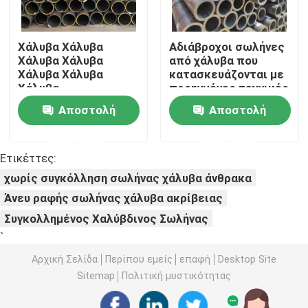
Σπείρα χάλυβα PPGI
Χάλυβα Χάλυβα
Αδιάβροχοι σωλήνες
Χάλυβα Χάλυβα
από χάλυβα που
Χάλυβα Χάλυβα
κατασκευάζονται με
Στρογγυλοειδή από χάλυβα άνθρακα
Χάλυβα
προηγμένες τεχνικές
που εξασφαλίζουν
Αποστολή
Αποστολή
μακροζωία και
Απόθεμα σπειρών ανοξείδωτου
αξιοπιστία σε
ερώτησης
ερώτησης
σκληρά
περιβάλλοντα
Ετικέττες:
Ακτίνα χάλυβα άνθρακα Χ
χωρίς συγκόλληση σωλήνας χάλυβα άνθρακα
Άνευ ραφής σωλήνας χάλυβα ακρίβειας
σωρός φύλλων χάλυβα
Συγκολλημένος Χαλύβδινος Σωλήνας
`
Σιδερένια ράβδος ενίσχυσης
Αρχική Σελίδα
Περίπου εμείς
επαφή
Desktop Site
Sitemap
Πολιτική μυστικότητας
φραγμός γωνίας χάλυβα άνθρακα