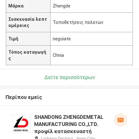
Μάρκα
Zhengde
Συσκευασία λεπτ
Τοποθετήσεις πελατών
ομέρειες
Τιμή
negoiate
Τόπος καταγωγή
Chnia
ς
Δείτε περισσότερων
Περίπου εμείς
SHANDONG ZHENGDEMETAL
MANUFACTURING CO.,LTD.
προφίλ κατασκευαστή
Licheng District, Jinan City,