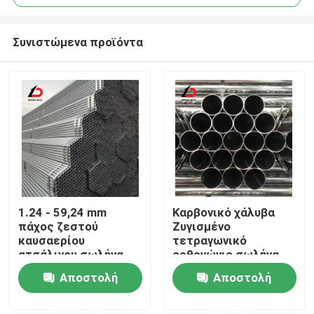
Συνιστώμενα προϊόντα
1.24 - 59,24 mm
Καρβονικό χάλυβα
Σπίτι
πάχος ζεστού
Ζυγισμένο
καυσαερίου
τετραγωνικό
ατσάλινου σωλήνα
ορθογώνιο σωλήνα
Προϊόντα
API, CE, Bsi, Tisi, JIS,
Στρογγυλό σωλήνα
Αποστολή
Αποστολή
GS, ISO9001
Μικρή διάμετρος
Μεγάλη διάμετρος
ερώτησης
ερώτησης
Βίντεο
Ζεστό-DIP