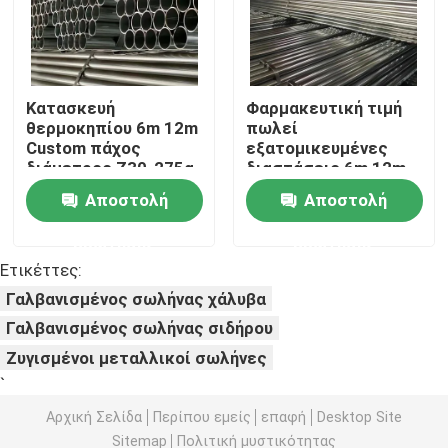
Σπείρα χάλυβα PPGI
Κατασκευή
Φαρμακευτική τιμή
Στρογγυλοειδή από χάλυβα άνθρακα
θερμοκηπίου 6m 12m
πωλεί
Custom πάχος
εξατομικευμένες
διάμετρος Z30-275g
διαστάσεις 6m 12m
Απόθεμα σπειρών ανοξείδωτου
Dx51d Dx52D
Dx51d Ζυγισμένα
Αποστολή
Αποστολή
Ζυγισμένα σωλήνες
σωλήνες χάλυβα
χάλυβα
Ακτίνα χάλυβα άνθρακα Χ
ερώτησης
ερώτησης
Ετικέττες:
Γαλβανισμένος σωλήνας χάλυβα
σωρός φύλλων χάλυβα
Γαλβανισμένος σωλήνας σιδήρου
Ζυγισμένοι μεταλλικοί σωλήνες
Σιδερένια ράβδος ενίσχυσης
`
Αρχική Σελίδα
Περίπου εμείς
επαφή
Desktop Site
φραγμός γωνίας χάλυβα άνθρακα
Sitemap
Πολιτική μυστικότητας