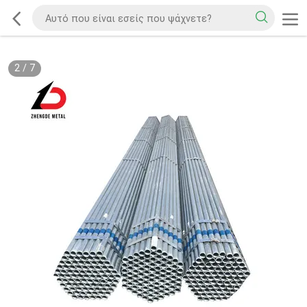
2
/
7